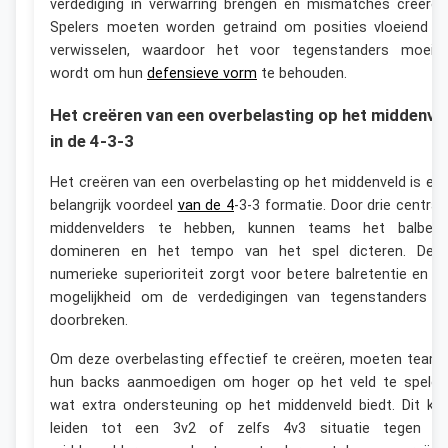
verdediging in verwarring brengen en mismatches creëren
Spelers moeten worden getraind om posities vloeiend t
verwisselen, waardoor het voor tegenstanders moeilij
wordt om hun
defensieve vorm
te behouden.
Het creëren van een overbelasting op het middenve
in de 4-3-3
Het creëren van een overbelasting op het middenveld is ee
belangrijk voordeel
van de 4
-3-3 formatie. Door drie central
middenvelders te hebben, kunnen teams het balbezi
domineren en het tempo van het spel dicteren. Dez
numerieke superioriteit zorgt voor betere balretentie en d
mogelijkheid om de verdedigingen van tegenstanders t
doorbreken.
Om deze overbelasting effectief te creëren, moeten team
hun backs aanmoedigen om hoger op het veld te spelen
wat extra ondersteuning op het middenveld biedt. Dit ka
leiden tot een 3v2 of zelfs 4v3 situatie tegen d