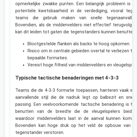
opmerkelijke zwakke punten. Een belangrijk probleem is d
potentiële kwetsbaarheid in de verdediging, vooral tege
teams die gebruik maken van snelle tegenaanvallen
Bovendien, als de middenvelders niet effectief terugvolgen
kan dit leiden tot gaten die tegenstanders kunnen benutten.
Blootgestelde flanken als backs te hoog opkomen.
Risico om in centrale gebieden overtal te verliezen te
bepaalde formaties.
Vereist hoge fitheid van middenvelders en vleugelspele
Typische tactische benaderingen met 4-3-3
Teams die de 4-3-3 formatie toepassen, hanteren vaak ee
aanvallende stijl die de nadruk legt op balbezit en snell
passing. Een veelvoorkomende tactische benadering is he
benutten van de breedte die de vleugelspelers bieden
waardoor middenvelders laat in de aanval kunnen komen
Bovendien kan hoge druk op het veld de opbouw van d
tegenstander verstoren.