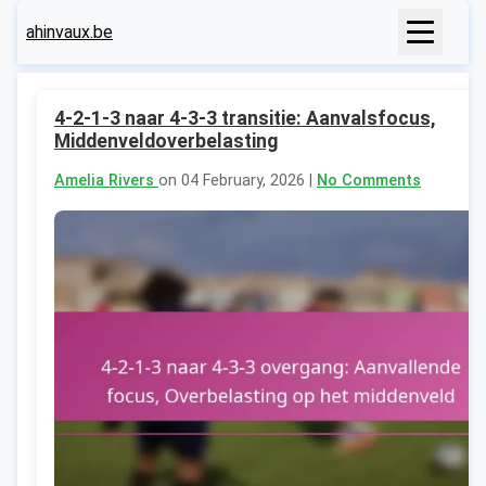
ahinvaux.be
4-2-1-3 naar 4-3-3 transitie: Aanvalsfocus,
Middenveldoverbelasting
Amelia Rivers
on 04 February, 2026 |
No Comments