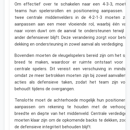
Om effectief over te schakelen naar een 4-3-3, moete
teams hun spelersrollen en positionering aanpassen. D
twee centrale middenvelders in de 4-2-1-3 moeten zic
aanpassen aan een meer vloeiende rol, waarbij één vaa
naar voren duwt om de aanval te ondersteunen terwijl d
ander defensiever blijft. Deze verandering zorgt voor beter
dekking en ondersteuning in zowel aanval als verdediging.
Bovendien moeten de vleugelspelers bereid zijn om het spe
breed te maken, waardoor er ruimte ontstaat voor d
centrale spelers. Dit vereist een verschuiving in mindset
omdat ze meer betrokken moeten zijn bij zowel aanvallend
acties als defensieve taken, zodat het team zijn vor
behoudt tijdens de overgangen.
Tenslotte moet de achterhoede mogelijk hun positionerin
aanpassen om rekening te houden met de verhoogd
breedte en diepte van het middenveld. Centrale verdediger
moeten klaar zijn om de opkomende backs te dekken, zoda
de defensieve integriteit behouden blijft.