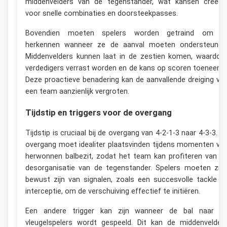
middenvelders van de tegenstander, wat kansen creëer
voor snelle combinaties en doorsteekpasses.
Bovendien moeten spelers worden getraind om t
herkennen wanneer ze de aanval moeten ondersteunen
Middenvelders kunnen laat in de zestien komen, waardoo
verdedigers verrast worden en de kans op scoren toeneemt
Deze proactieve benadering kan de aanvallende dreiging va
een team aanzienlijk vergroten.
Tijdstip en triggers voor de overgang
Tijdstip is cruciaal bij de overgang van 4-2-1-3 naar 4-3-3. D
overgang moet idealiter plaatsvinden tijdens momenten va
herwonnen balbezit, zodat het team kan profiteren van d
desorganisatie van de tegenstander. Spelers moeten zic
bewust zijn van signalen, zoals een succesvolle tackle o
interceptie, om de verschuiving effectief te initiëren.
Een andere trigger kan zijn wanneer de bal naar d
vleugelspelers wordt gespeeld. Dit kan de middenvelder