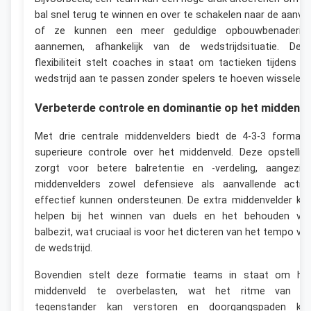
bal snel terug te winnen en over te schakelen naar de aanval
of ze kunnen een meer geduldige opbouwbenaderin
aannemen, afhankelijk van de wedstrijdsituatie. Dez
flexibiliteit stelt coaches in staat om tactieken tijdens d
wedstrijd aan te passen zonder spelers te hoeven wisselen.
Verbeterde controle en dominantie op het middenve
Met drie centrale middenvelders biedt de 4-3-3 formati
superieure controle over het middenveld. Deze opstellin
zorgt voor betere balretentie en -verdeling, aangezie
middenvelders zowel defensieve als aanvallende actie
effectief kunnen ondersteunen. De extra middenvelder ka
helpen bij het winnen van duels en het behouden va
balbezit, wat cruciaal is voor het dicteren van het tempo va
de wedstrijd.
Bovendien stelt deze formatie teams in staat om he
middenveld te overbelasten, wat het ritme van d
tegenstander kan verstoren en doorgangspaden ka