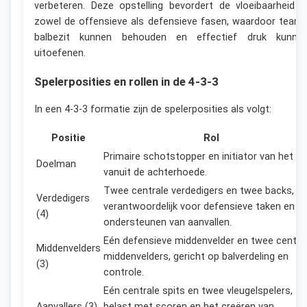
verbeteren. Deze opstelling bevordert de vloeibaarheid i
zowel de offensieve als defensieve fasen, waardoor team
balbezit kunnen behouden en effectief druk kunne
uitoefenen.
Spelerposities en rollen in de 4-3-3
In een 4-3-3 formatie zijn de spelerposities als volgt:
Positie
Rol
Primaire schotstopper en initiator van het sp
Doelman
vanuit de achterhoede.
Twee centrale verdedigers en twee backs,
Verdedigers
verantwoordelijk voor defensieve taken en h
(4)
ondersteunen van aanvallen.
Eén defensieve middenvelder en twee centra
Middenvelders
middenvelders, gericht op balverdeling en
(3)
controle.
Eén centrale spits en twee vleugelspelers,
Aanvallers (3)
belast met scoren en het creëren van