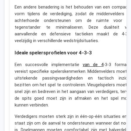
Een andere benadering is het behouden van een compact
vorm tijdens de verdediging, zodat de middenvelders d
achterhoede ondersteunen om de ruimte voor d
tegenstander te minimaliseren. Deze dualiteit va
aanvallende en defensieve tactieken maakt de 4-3-
veelzijdig in verschillende wedstrijdsituaties.
Ideale spelersprofielen voor 4-3-3
Een succesvolle implementatie
van de 4
-3-3 formati
vereist specifieke spelerskenmerken. Middenvelders moete
uitstekende passingvaardigheden en tactisch inzich
bezitten om het spel te controleren. Vleugelspelers moete
snel zijn en bedreven in het aangaan van verdedigers, terwij
de spits goed moet zijn in afmaken en het spel moe
kunnen verbinden.
Verdedigers moeten sterk zijn in één-op-één situaties en i
staat zijn om de aanval te ondersteunen wanneer dat nodi
is. Doelmannen moeten comfortabel zijn met balverdelin