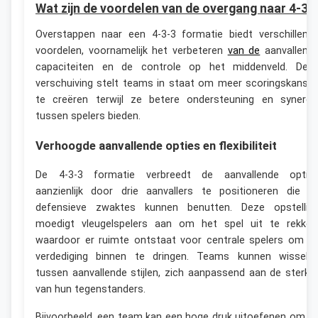
Wat zijn de voordelen van de overgang naar 4-3-
Overstappen naar een 4-3-3 formatie biedt verschillend
voordelen, voornamelijk het verbeteren
van de
aanvallend
capaciteiten en de controle op het middenveld. Dez
verschuiving stelt teams in staat om meer scoringskanse
te creëren terwijl ze betere ondersteuning en synergi
tussen spelers bieden.
Verhoogde aanvallende opties en flexibiliteit
De 4-3-3 formatie verbreedt de aanvallende optie
aanzienlijk door drie aanvallers te positioneren die d
defensieve zwaktes kunnen benutten. Deze opstellin
moedigt vleugelspelers aan om het spel uit te rekken
waardoor er ruimte ontstaat voor centrale spelers om d
verdediging binnen te dringen. Teams kunnen wissele
tussen aanvallende stijlen, zich aanpassend aan de sterkt
van hun tegenstanders.
Bijvoorbeeld, een team kan een hoge druk uitoefenen om d