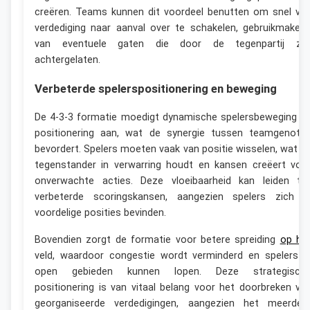
creëren. Teams kunnen dit voordeel benutten om snel va
verdediging naar aanval over te schakelen, gebruikmaken
van eventuele gaten die door de tegenpartij zij
achtergelaten.
Verbeterde spelerspositionering en beweging
De 4-3-3 formatie moedigt dynamische spelersbeweging e
positionering aan, wat de synergie tussen teamgenote
bevordert. Spelers moeten vaak van positie wisselen, wat d
tegenstander in verwarring houdt en kansen creëert voo
onverwachte acties. Deze vloeibaarheid kan leiden to
verbeterde scoringskansen, aangezien spelers zich i
voordelige posities bevinden.
Bovendien zorgt de formatie voor betere spreiding
op he
veld, waardoor congestie wordt verminderd en spelers i
open gebieden kunnen lopen. Deze strategisch
positionering is van vitaal belang voor het doorbreken va
georganiseerde verdedigingen, aangezien het meerder