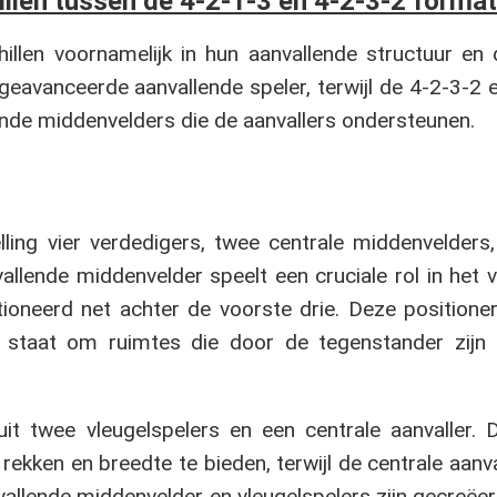
hillen tussen de 4-2-1-3 en 4-2-3-2 forma
illen voornamelijk in hun aanvallende structuur en
eavanceerde aanvallende speler, terwijl de 4-2-3-2
nde middenvelders die de aanvallers ondersteunen.
ling vier verdedigers, twee centrale middenvelders,
allende middenvelder speelt een cruciale rol in het 
ioneerd net achter de voorste drie. Deze positioner
 staat om ruimtes die door de tegenstander zijn 
it twee vleugelspelers en een centrale aanvaller. D
ekken en breedte te bieden, terwijl de centrale aanval
allende middenvelder en vleugelspelers zijn gecreëe