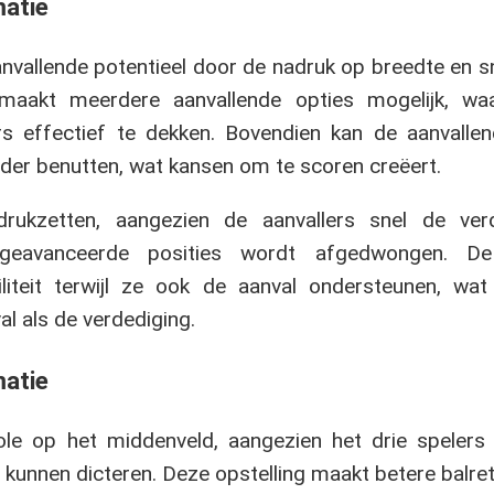
matie
anvallende potentieel door de nadruk op breedte en s
 maakt meerdere aanvallende opties mogelijk, wa
rs effectief te dekken. Bovendien kan de aanvalle
nder benutten, wat kansen om te scoren creëert.
ukzetten, aangezien de aanvallers snel de ver
n geavanceerde posities wordt afgedwongen. D
liteit terwijl ze ook de aanval ondersteunen, wa
l als de verdediging.
matie
role op het middenveld, aangezien het drie spelers
 kunnen dicteren. Deze opstelling maakt betere balret