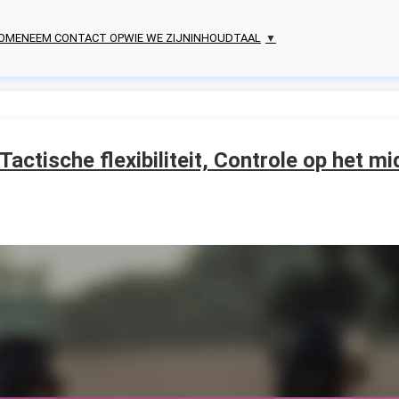
OME
NEEM CONTACT OP
WIE WE ZIJN
INHOUD
TAAL
▼
actische flexibiliteit, Controle op het m