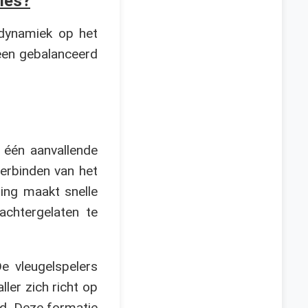
ties?
 dynamiek op het
 een gebalanceerd
 één aanvallende
verbinden van het
ing maakt snelle
achtergelaten te
e vleugelspelers
ler zich richt op
rd. Deze formatie