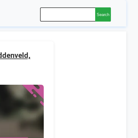
Search
iddenveld,