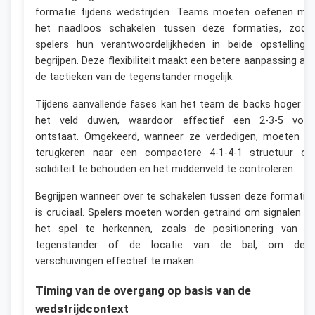
formatie tijdens wedstrijden. Teams moeten oefenen me
het naadloos schakelen tussen deze formaties, zoda
spelers hun verantwoordelijkheden in beide opstellinge
begrijpen. Deze flexibiliteit maakt een betere aanpassing aa
de tactieken van de tegenstander mogelijk.
Tijdens aanvallende fases kan het team de backs hoger o
het veld duwen, waardoor effectief een 2-3-5 vor
ontstaat. Omgekeerd, wanneer ze verdedigen, moeten z
terugkeren naar een compactere 4-1-4-1 structuur o
soliditeit te behouden en het middenveld te controleren.
Begrijpen wanneer over te schakelen tussen deze formatie
is cruciaal. Spelers moeten worden getraind om signalen ui
het spel te herkennen, zoals de positionering van d
tegenstander of de locatie van de bal, om dez
verschuivingen effectief te maken.
Timing van de overgang op basis van de
wedstrijdcontext