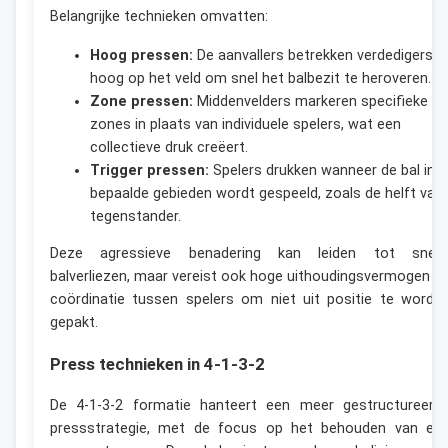
Belangrijke technieken omvatten:
Hoog pressen:
De aanvallers betrekken verdedigers
hoog op het veld om snel het balbezit te heroveren.
Zone pressen:
Middenvelders markeren specifieke
zones in plaats van individuele spelers, wat een
collectieve druk creëert.
Trigger pressen:
Spelers drukken wanneer de bal in
bepaalde gebieden wordt gespeeld, zoals de helft van
tegenstander.
Deze agressieve benadering kan leiden tot snell
balverliezen, maar vereist ook hoge uithoudingsvermogen e
coördinatie tussen spelers om niet uit positie te worde
gepakt.
Press technieken in 4-1-3-2
De 4-1-3-2 formatie hanteert een meer gestructureerd
pressstrategie, met de focus op het behouden van ee