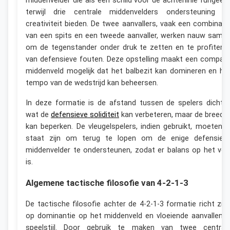
middenvelder die als een schild voor de achterlinie fungeert
terwijl drie centrale middenvelders ondersteuning e
creativiteit bieden. De twee aanvallers, vaak een combinati
van een spits en een tweede aanvaller, werken nauw same
om de tegenstander onder druk te zetten en te profitere
van defensieve fouten. Deze opstelling maakt een compac
middenveld mogelijk dat het balbezit kan domineren en he
tempo van de wedstrijd kan beheersen.
In deze formatie is de afstand tussen de spelers dichter
wat de
defensieve soliditeit
kan verbeteren, maar de breedt
kan beperken. De vleugelspelers, indien gebruikt, moeten i
staat zijn om terug te lopen om de enige defensiev
middenvelder te ondersteunen, zodat er balans op het vel
is.
Algemene tactische filosofie van 4-2-1-3
De tactische filosofie achter de 4-2-1-3 formatie richt zic
op dominantie op het middenveld en vloeiende aanvallend
speelstijl. Door gebruik te maken van twee central