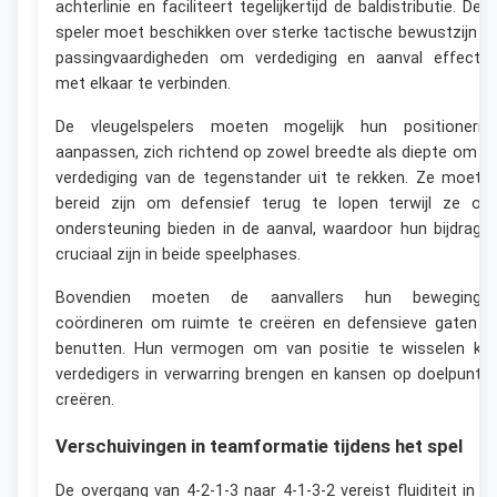
achterlinie en faciliteert tegelijkertijd de baldistributie. Dez
speler moet beschikken over sterke tactische bewustzijn e
passingvaardigheden om verdediging en aanval effectie
met elkaar te verbinden.
De vleugelspelers moeten mogelijk hun positionerin
aanpassen, zich richtend op zowel breedte als diepte om d
verdediging van de tegenstander uit te rekken. Ze moete
bereid zijn om defensief terug te lopen terwijl ze oo
ondersteuning bieden in de aanval, waardoor hun bijdrage
cruciaal zijn in beide speelphases.
Bovendien moeten de aanvallers hun beweginge
coördineren om ruimte te creëren en defensieve gaten t
benutten. Hun vermogen om van positie te wisselen ka
verdedigers in verwarring brengen en kansen op doelpunte
creëren.
Verschuivingen in teamformatie tijdens het spel
De overgang van 4-2-1-3 naar 4-1-3-2 vereist fluiditeit in d