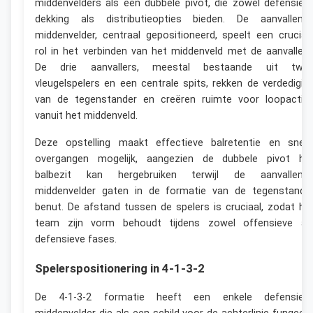
middenvelders als een dubbele pivot, die zowel defensiev
dekking als distributieopties bieden. De aanvallend
middenvelder, centraal gepositioneerd, speelt een crucial
rol in het verbinden van het middenveld met de aanvallers
De drie aanvallers, meestal bestaande uit twe
vleugelspelers en een centrale spits, rekken de verdedigin
van de tegenstander en creëren ruimte voor loopactie
vanuit het middenveld.
Deze opstelling maakt effectieve balretentie en snell
overgangen mogelijk, aangezien de dubbele pivot he
balbezit kan hergebruiken terwijl de aanvallend
middenvelder gaten in de formatie van de tegenstande
benut. De afstand tussen de spelers is cruciaal, zodat he
team zijn vorm behoudt tijdens zowel offensieve al
defensieve fases.
Spelerspositionering in 4-1-3-2
De 4-1-3-2 formatie heeft een enkele defensiev