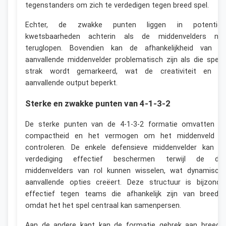
tegenstanders om zich te verdedigen tegen breed spel.
Echter, de zwakke punten liggen in potentiël
kwetsbaarheden achterin als de middenvelders nie
teruglopen. Bovendien kan de afhankelijkheid van d
aanvallende middenvelder problematisch zijn als die spele
strak wordt gemarkeerd, wat de creativiteit en d
aanvallende output beperkt.
Sterke en zwakke punten van 4-1-3-2
De sterke punten van de 4-1-3-2 formatie omvatten d
compactheid en het vermogen om het middenveld t
controleren. De enkele defensieve middenvelder kan d
verdediging effectief beschermen terwijl de dri
middenvelders van rol kunnen wisselen, wat dynamisch
aanvallende opties creëert. Deze structuur is bijzonde
effectief tegen teams die afhankelijk zijn van breedte
omdat het het spel centraal kan samenpersen.
Aan de andere kant kan de formatie gebrek aan breedt