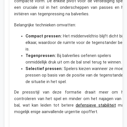
compacte vorm. De enkele pivot voor de verdediging speel
een cruciale rol in het onderscheppen van passes en he
initiëren van tegenpressing na balverlies.
Belangrijke technieken omvatten:
Compact pressen:
Het middenveldtrio blijft dicht bij
elkaar, waardoor de ruimte voor de tegenstander bepe
is.
Tegenpressen:
Bij balverlies oefenen spelers
onmiddellijk druk uit om de bal snel terug te winnen.
Selectief pressen:
Spelers kiezen wanneer ze moet
pressen op basis van de positie van de tegenstander 
de situatie in het spel.
De pressstijl van deze formatie draait meer om he
controleren van het spel en minder om het najagen van d
bal, wat kan leiden tot betere
defensieve stabiliteit
maa
mogelijk enige aanvallende urgentie opoffert.