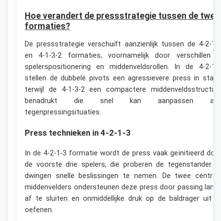
Hoe verandert de pressstrategie tussen de twee
formaties?
De pressstrategie verschuift aanzienlijk tussen de 4-2-1-
en 4-1-3-2 formaties, voornamelijk door verschillen i
spelerspositionering en middenveldsrollen. In de 4-2-1-
stellen de dubbele pivots een agressievere press in staat
terwijl de 4-1-3-2 een compactere middenveldsstructuu
benadrukt die snel kan aanpassen aa
tegenpressingsituaties.
Press technieken in 4-2-1-3
In de 4-2-1-3 formatie wordt de press vaak geïnitieerd doo
de voorste drie spelers, die proberen de tegenstander t
dwingen snelle beslissingen te nemen. De twee central
middenvelders ondersteunen deze press door passing lane
af te sluiten en onmiddellijke druk op de baldrager uit t
oefenen.