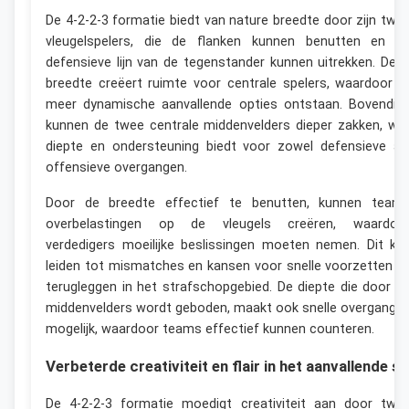
De 4-2-2-3 formatie biedt van nature breedte door zijn twe
vleugelspelers, die de flanken kunnen benutten en d
defensieve lijn van de tegenstander kunnen uitrekken. Dez
breedte creëert ruimte voor centrale spelers, waardoor e
meer dynamische aanvallende opties ontstaan. Bovendie
kunnen de twee centrale middenvelders dieper zakken, wa
diepte en ondersteuning biedt voor zowel defensieve al
offensieve overgangen.
Door de breedte effectief te benutten, kunnen team
overbelastingen op de vleugels creëren, waardoo
verdedigers moeilijke beslissingen moeten nemen. Dit ka
leiden tot mismatches en kansen voor snelle voorzetten o
terugleggen in het strafschopgebied. De diepte die door d
middenvelders wordt geboden, maakt ook snelle overgange
mogelijk, waardoor teams effectief kunnen counteren.
Verbeterde creativiteit en flair in het aanvallende sp
De 4-2-2-3 formatie moedigt creativiteit aan door twe