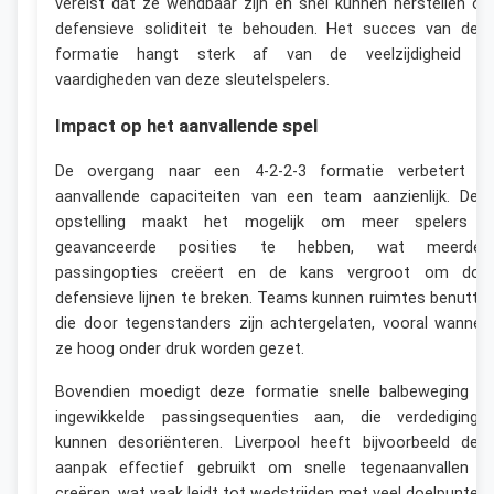
vereist dat ze wendbaar zijn en snel kunnen herstellen o
defensieve soliditeit te behouden. Het succes van dez
formatie hangt sterk af van de veelzijdigheid e
vaardigheden van deze sleutelspelers.
Impact op het aanvallende spel
De overgang naar een 4-2-2-3 formatie verbetert d
aanvallende capaciteiten van een team aanzienlijk. Dez
opstelling maakt het mogelijk om meer spelers i
geavanceerde posities te hebben, wat meerder
passingopties creëert en de kans vergroot om doo
defensieve lijnen te breken. Teams kunnen ruimtes benutte
die door tegenstanders zijn achtergelaten, vooral wannee
ze hoog onder druk worden gezet.
Bovendien moedigt deze formatie snelle balbeweging e
ingewikkelde passingsequenties aan, die verdediginge
kunnen desoriënteren. Liverpool heeft bijvoorbeeld dez
aanpak effectief gebruikt om snelle tegenaanvallen t
creëren, wat vaak leidt tot wedstrijden met veel doelpunten.