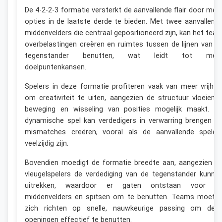
De 4-2-2-3 formatie versterkt de aanvallende flair door mee
opties in de laatste derde te bieden. Met twee aanvallend
middenvelders die centraal gepositioneerd zijn, kan het tea
overbelastingen creëren en ruimtes tussen de lijnen van d
tegenstander benutten, wat leidt tot mee
doelpuntenkansen.
Spelers in deze formatie profiteren vaak van meer vrijhei
om creativiteit te uiten, aangezien de structuur vloeiend
beweging en wisseling van posities mogelijk maakt. Di
dynamische spel kan verdedigers in verwarring brengen e
mismatches creëren, vooral als de aanvallende speler
veelzijdig zijn.
Bovendien moedigt de formatie breedte aan, aangezien d
vleugelspelers de verdediging van de tegenstander kunne
uitrekken, waardoor er gaten ontstaan voor d
middenvelders en spitsen om te benutten. Teams moete
zich richten op snelle, nauwkeurige passing om dez
openingen effectief te benutten.