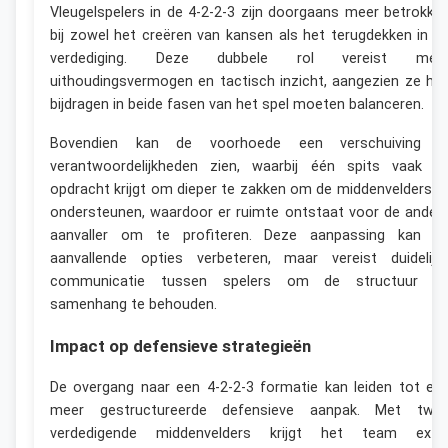
Vleugelspelers in de 4-2-2-3 zijn doorgaans meer betrokke
bij zowel het creëren van kansen als het terugdekken in d
verdediging. Deze dubbele rol vereist mee
uithoudingsvermogen en tactisch inzicht, aangezien ze hu
bijdragen in beide fasen van het spel moeten balanceren.
Bovendien kan de voorhoede een verschuiving i
verantwoordelijkheden zien, waarbij één spits vaak d
opdracht krijgt om dieper te zakken om de middenvelders t
ondersteunen, waardoor er ruimte ontstaat voor de ander
aanvaller om te profiteren. Deze aanpassing kan d
aanvallende opties verbeteren, maar vereist duidelijk
communicatie tussen spelers om de structuur e
samenhang te behouden.
Impact op defensieve strategieën
De overgang naar een 4-2-2-3 formatie kan leiden tot ee
meer gestructureerde defensieve aanpak. Met twe
verdedigende middenvelders krijgt het team extr