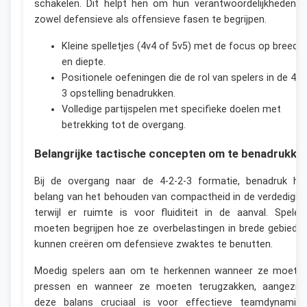
schakelen. Dit helpt hen om hun verantwoordelijkheden i
zowel defensieve als offensieve fasen te begrijpen.
Kleine spelletjes (4v4 of 5v5) met de focus op breedt
en diepte.
Positionele oefeningen die de rol van spelers in de 4-2
3 opstelling benadrukken.
Volledige partijspelen met specifieke doelen met
betrekking tot de overgang.
Belangrijke tactische concepten om te benadrukke
Bij de overgang naar de 4-2-2-3 formatie, benadruk he
belang van het behouden van compactheid in de verdedigin
terwijl er ruimte is voor fluiditeit in de aanval. Speler
moeten begrijpen hoe ze overbelastingen in brede gebiede
kunnen creëren om defensieve zwaktes te benutten.
Moedig spelers aan om te herkennen wanneer ze moete
pressen en wanneer ze moeten terugzakken, aangezie
deze balans cruciaal is voor effectieve teamdynamiek