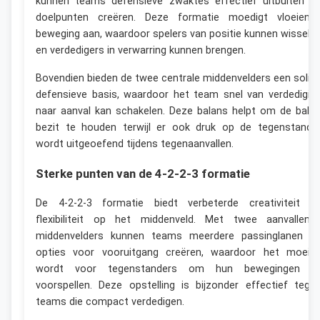
kunnen teams defensieve zwaktes effectief uitbuiten e
doelpunten creëren. Deze formatie moedigt vloeiend
beweging aan, waardoor spelers van positie kunnen wissele
en verdedigers in verwarring kunnen brengen.
Bovendien bieden de twee centrale middenvelders een solid
defensieve basis, waardoor het team snel van verdedigin
naar aanval kan schakelen. Deze balans helpt om de bal i
bezit te houden terwijl er ook druk op de tegenstande
wordt uitgeoefend tijdens tegenaanvallen.
Sterke punten van de 4-2-2-3 formatie
De 4-2-2-3 formatie biedt verbeterde creativiteit e
flexibiliteit op het middenveld. Met twee aanvallend
middenvelders kunnen teams meerdere passinglanen e
opties voor vooruitgang creëren, waardoor het moeilij
wordt voor tegenstanders om hun bewegingen t
voorspellen. Deze opstelling is bijzonder effectief tege
teams die compact verdedigen.