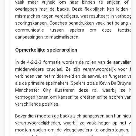
vaak meer vrijheid om naar binnen te snijden of t
overlappen met de backs. Deze flexibiliteit kan leiden to
mismatches tegen verdedigers, wat resulteert in verhoogd
scoringskansen. Coaches benadrukken vaak het belang va
communicatie tussen spelers om deze tactisch
aanpassingen te maximaliseren.
Opmerkelijke spelersrollen
In de 4-2-2-3 formatie worden de rollen van de aanvallend
middenvelders cruciaal. Ze zijn verantwoordelijk voor he
verbinden van het middenveld en de aanval, en fungeren vaa
als de primaire spelmakers. Spelers zoals Kevin De Bruyne bi
Manchester City illustreren deze rol, waarbij ze hu
vermogen tonen om kansen te creëren en te scoren vanui
verschillende posities.
Bovendien moeten de backs zich aanpassen aan hun nieuw
verantwoordelijkheden, waarbij ze vaak hoger op het vel
moeten spelen om de vleugelspelers te ondersteunen. Di