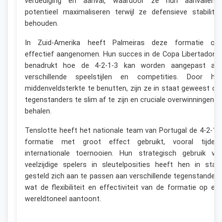
verdediging en aanval, waardoor ze hun aanvallend
potentieel maximaliseren terwijl ze defensieve stabilitei
behouden.
In Zuid-Amerika heeft Palmeiras deze formatie oo
effectief aangenomen. Hun succes in de Copa Libertadore
benadrukt hoe de 4-2-1-3 kan worden aangepast aa
verschillende speelstijlen en competities. Door hu
middenveldsterkte te benutten, zijn ze in staat geweest o
tegenstanders te slim af te zijn en cruciale overwinningen t
behalen.
Tenslotte heeft het nationale team van Portugal de 4-2-1-
formatie met groot effect gebruikt, vooral tijden
internationale toernooien. Hun strategisch gebruik va
veelzijdige spelers in sleutelposities heeft hen in staa
gesteld zich aan te passen aan verschillende tegenstanders
wat de flexibiliteit en effectiviteit van de formatie op ee
wereldtoneel aantoont.