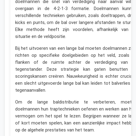
doelmannen die snel van verdediging naar aanval wille
overgaan in de 4-2-1-3 formatie. Doelmannen kunne
verschillende technieken gebruiken, zoals doeltrappen, dro
kicks en punts, om de bal over langere afstanden te sturen
Elke methode heeft zijn voordelen, afhankelijk van d
situatie en de veldpositie.
Bij het uitvoeren van een lange bal moeten doelmannen zic
richten op specifieke doelgebieden op het veld, zoals d
flanken of de ruimte achter de verdediging van d
tegenstander. Deze strategie kan gaten benutten e
scoringskansen creëren. Nauwkeurigheid is echter cruciaal
een slecht uitgevoerde lange bal kan leiden tot balverlies e
tegenaanvallen.
Om de lange baldistributie te verbeteren, moete
doelmannen hun traptechnieken oefenen en werken aan hu
vermogen om het spel te lezen. Begrijpen wanneer ze lan
of kort moeten spelen, kan een aanzienlijke impact hebbe
op de algehele prestaties van het team.