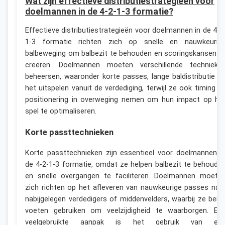
Wat zijn effectieve distributiestrategieën voor
doelmannen in de 4-2-1-3 formatie?
Effectieve distributiestrategieën voor doelmannen in de 4-2
1-3 formatie richten zich op snelle en nauwkeurig
balbeweging om balbezit te behouden en scoringskansen t
creëren. Doelmannen moeten verschillende technieke
beheersen, waaronder korte passes, lange baldistributie e
het uitspelen vanuit de verdediging, terwijl ze ook timing e
positionering in overweging nemen om hun impact op he
spel te optimaliseren.
Korte passttechnieken
Korte passttechnieken zijn essentieel voor doelmannen i
de 4-2-1-3 formatie, omdat ze helpen balbezit te behoude
en snelle overgangen te faciliteren. Doelmannen moete
zich richten op het afleveren van nauwkeurige passes naa
nabijgelegen verdedigers of middenvelders, waarbij ze beid
voeten gebruiken om veelzijdigheid te waarborgen. Ee
veelgebruikte aanpak is het gebruik van ee