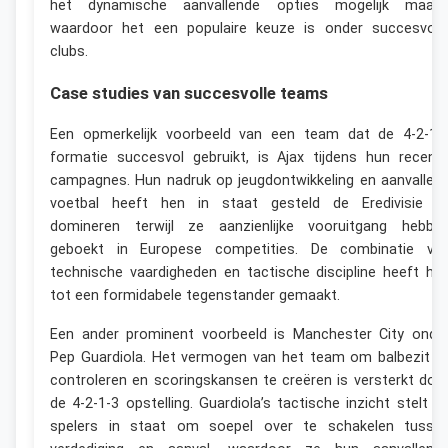
het dynamische aanvallende opties mogelijk maakt
waardoor het een populaire keuze is onder succesvoll
clubs.
Case studies van succesvolle teams
Een opmerkelijk voorbeeld van een team dat de 4-2-1-
formatie succesvol gebruikt, is Ajax tijdens hun recent
campagnes. Hun nadruk op jeugdontwikkeling en aanvallen
voetbal heeft hen in staat gesteld de Eredivisie t
domineren terwijl ze aanzienlijke vooruitgang hebbe
geboekt in Europese competities. De combinatie va
technische vaardigheden en tactische discipline heeft he
tot een formidabele tegenstander gemaakt.
Een ander prominent voorbeeld is Manchester City onde
Pep Guardiola. Het vermogen van het team om balbezit t
controleren en scoringskansen te creëren is versterkt doo
de 4-2-1-3 opstelling. Guardiola’s tactische inzicht stelt d
spelers in staat om soepel over te schakelen tusse