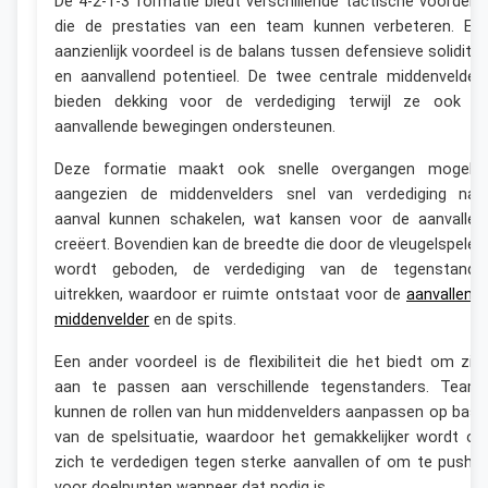
De 4-2-1-3 formatie biedt verschillende tactische voordele
die de prestaties van een team kunnen verbeteren. Ee
aanzienlijk voordeel is de balans tussen defensieve soliditei
en aanvallend potentieel. De twee centrale middenvelder
bieden dekking voor de verdediging terwijl ze ook d
aanvallende bewegingen ondersteunen.
Deze formatie maakt ook snelle overgangen mogelijk
aangezien de middenvelders snel van verdediging naa
aanval kunnen schakelen, wat kansen voor de aanvaller
creëert. Bovendien kan de breedte die door de vleugelspeler
wordt geboden, de verdediging van de tegenstande
uitrekken, waardoor er ruimte ontstaat voor de
aanvallend
middenvelder
en de spits.
Een ander voordeel is de flexibiliteit die het biedt om zic
aan te passen aan verschillende tegenstanders. Team
kunnen de rollen van hun middenvelders aanpassen op basi
van de spelsituatie, waardoor het gemakkelijker wordt o
zich te verdedigen tegen sterke aanvallen of om te pushe
voor doelpunten wanneer dat nodig is.