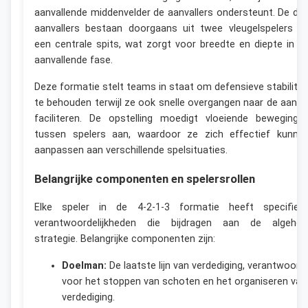
aanvallende middenvelder de aanvallers ondersteunt. De dri
aanvallers bestaan doorgaans uit twee vleugelspelers e
een centrale spits, wat zorgt voor breedte en diepte in d
aanvallende fase.
Deze formatie stelt teams in staat om defensieve stabilitei
te behouden terwijl ze ook snelle overgangen naar de aanva
faciliteren. De opstelling moedigt vloeiende beweginge
tussen spelers aan, waardoor ze zich effectief kunne
aanpassen aan verschillende spelsituaties.
Belangrijke componenten en spelersrollen
Elke speler in de 4-2-1-3 formatie heeft specifiek
verantwoordelijkheden die bijdragen aan de algehel
strategie. Belangrijke componenten zijn:
Doelman:
De laatste lijn van verdediging, verantwoorde
voor het stoppen van schoten en het organiseren van
verdediging.